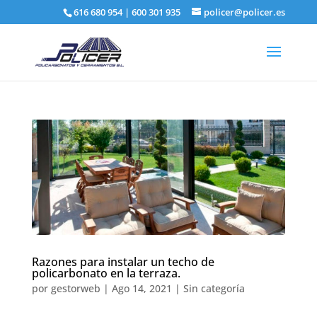
616 680 954
|
600 301 935
policer@policer.es
Razones para instalar un techo de
policarbonato en la terraza.
por
gestorweb
|
Ago 14, 2021
|
Sin categoría