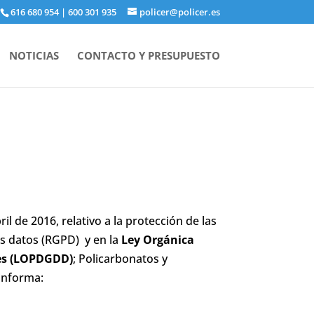
616 680 954
|
600 301 935
policer@policer.es
NOTICIAS
CONTACTO Y PRESUPUESTO
 de 2016, relativo a la protección de las
os datos (RGPD) y en la
Ley Orgánica
les (LOPDGDD)
; Policarbonatos y
informa: