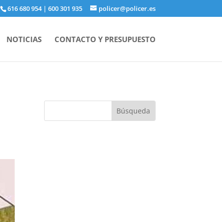
616 680 954
|
600 301 935
policer@policer.es
NOTICIAS
CONTACTO Y PRESUPUESTO