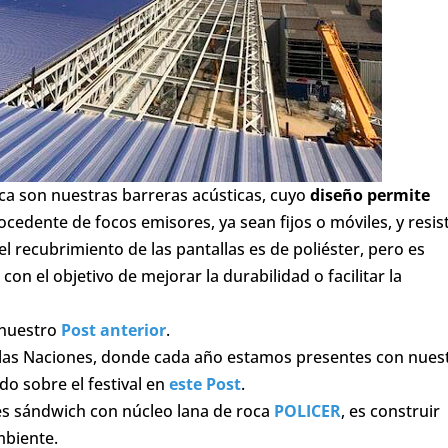
a son nuestras barreras acústicas, cuyo
diseño permite
cedente de focos emisores, ya sean fijos o móviles, y resist
 recubrimiento de las pantallas es de poliéster, pero es
con el objetivo de mejorar la durabilidad o facilitar la
 nuestro
Post anterior
.
e las Naciones, donde cada año estamos presentes con nues
o sobre el festival en
este Post
.
les sándwich con núcleo lana de roca
POLICER
, es construir
mbiente.