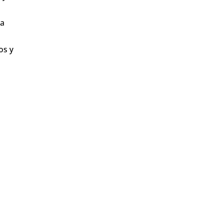
 a
os y
a