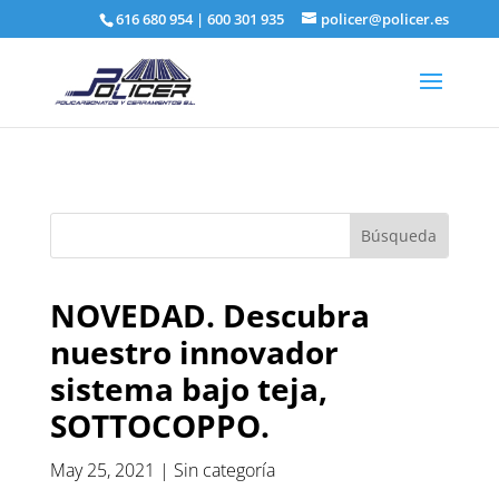
616 680 954
|
600 301 935
policer@policer.es
NOVEDAD. Descubra
nuestro innovador
sistema bajo teja,
SOTTOCOPPO.
May 25, 2021
|
Sin categoría