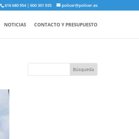
616 680 954
|
600 301 935
policer@policer.es
NOTICIAS
CONTACTO Y PRESUPUESTO