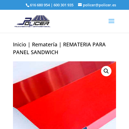
616 680 954
|
600 301 935
policer@policer.es
Inicio
|
Rematería
| REMATERIA PARA
PANEL SANDWICH