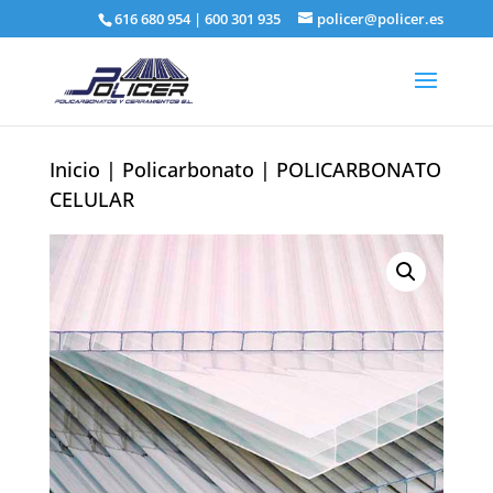
616 680 954
|
600 301 935
policer@policer.es
Inicio
|
Policarbonato
| POLICARBONATO
CELULAR